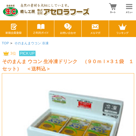
TOP
>
そのまんまウコン 冷凍
3位
PICK UP
そのまんま ウコン 生冷凍ドリンク （９０ｍｌ×３１袋 １
セット） ＜送料込＞