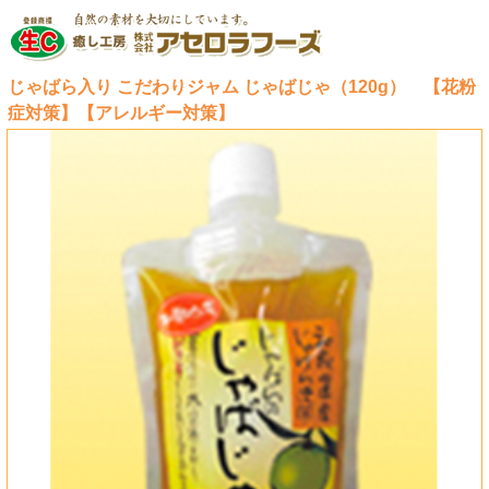
TOP
>
紀州特産 こだわりジャム
>
じゃばら入 じゃばらジャム
6位
PICK UP
じゃばら入り こだわりジャム じゃばじゃ（120g） 【花粉
症対策】【アレルギー対策】