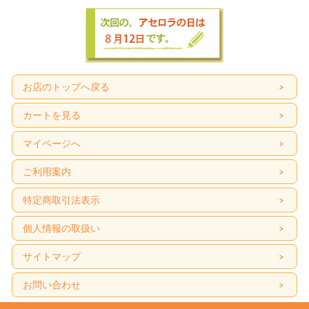
天然成分「柑橘フラボノイド、ナルリチン｣が豊富、じゃばらジャム！
非常に強い抗酸化能力が認められている天然成分「柑橘フラボノイド、ナルリチ
ン｣。
花粉症などの炎症を抑えるだけでなく、活性酸素などによる体内の酸化ストレス
の軽減も期待できると言われています。
その「ナルリチン｣が、じゃばらの果皮には他の柑橘類の10倍も含まれているので
す。
お店のトップへ戻る
普段では摂取しにくい皮に含まれる良い成分も、ジャムにすることによって美味
しく摂取して頂けます。
カートを見る
更に、レシチン・イソフラボンが豊富な大豆をジャム加えることで食べやすく、
マイページへ
優しいお味に仕上げました。
お湯などに溶かしてドリンクとしてもお楽しみ頂けます！
ご利用案内
特定商取引法表示
※保存料、着色料を使用していませんので 変色する場合がありますが、品質には
変わりはありません。
個人情報の取扱い
サイトマップ
お問い合わせ