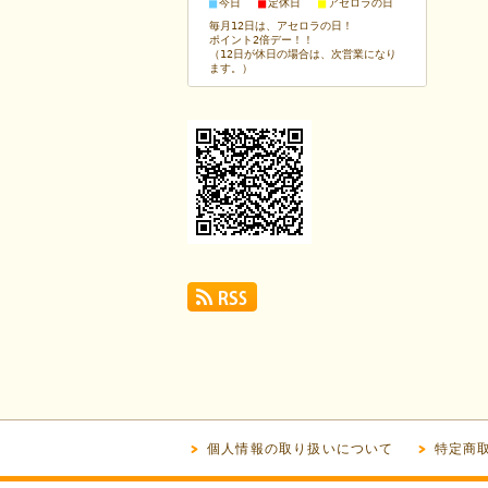
■
■
■
今日
定休日
アセロラの日
毎月12日は、アセロラの日！
ポイント2倍デー！！
（12日が休日の場合は、次営業になり
ます。）
個人情報の取り扱いについて
特定商