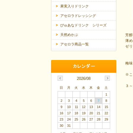
果実入りドリンク
アセロラドレッシング
ぴゅあなドリンク シリーズ
天然めかぶ
芳醇
薄
アセロラ商品一覧
ゼ
梅
※
2026/08
３
日
月
火
水
木
金
土
1
2
3
4
5
6
7
8
9
10
11
12
13
14
15
16
17
18
19
20
21
22
23
24
25
26
27
28
29
30
31