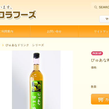
マ
ご利用案内
お問い合せ
サイトマッ
P
ぴゅあなドリンク シリーズ
ぴゅあな梅
価格:
数量: