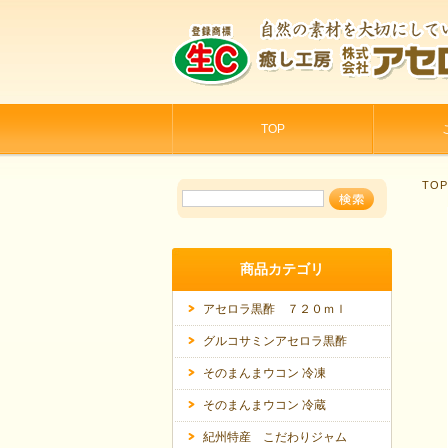
TOP
TO
商品カテゴリ
アセロラ黒酢 ７２０ｍｌ
グルコサミンアセロラ黒酢
そのまんまウコン 冷凍
そのまんまウコン 冷蔵
紀州特産 こだわりジャム