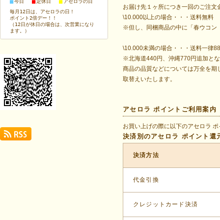
■
■
■
今日
定休日
アセロラの日
お届け先１ヶ所につき一回のご注文
毎月12日は、アセロラの日！
\10.000以上の場合・・・送料無料
ポイント2倍デー！！
（12日が休日の場合は、次営業になり
※但し、同梱商品の中に「春ウコン
ます。）
\10.000未満の場合・・・送料一律8
※北海道440円、沖縄770円追加と
商品の品質などについては万全を期
取替えいたします。
アセロラ ポイントご利用案内
お買い上げの際に以下のアセロラ 
決済別のアセロラ ポイント還
決済方法
代金引換
クレジットカード決済