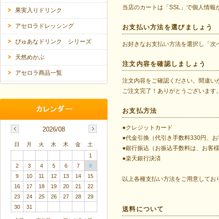
当店のカートは「SSL」で個人情報
果実入りドリンク
アセロラドレッシング
お支払い方法を選びましょう
ぴゅあなドリンク シリーズ
お好きなお支払い方法を選択し「次
天然めかぶ
注文内容を確認しましょう
アセロラ商品一覧
注文内容をご確認ください。間違い
ご注文完了！ありがとうございます
お支払方法
●クレジットカード
2026/08
●代金引換（代引き手数料330円、
日
月
火
水
木
金
土
●銀行振込（お振込手数料は、お客
1
●楽天銀行決済
2
3
4
5
6
7
8
9
10
11
12
13
14
15
以上各種支払い方法をご用意してお
16
17
18
19
20
21
22
23
24
25
26
27
28
29
30
31
送料について