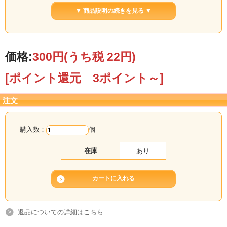
▼ 商品説明の続きを見る ▼
価格:
300円
(うち税 22円)
和歌山県産のブルーベリーが丸ごと入っている果汁10％未満のストレートタイプ
[ポイント還元 3ポイント～]
のドリンクです。
ブルーベリーは「目に良い」といわれるアントシアニンが豊富ふくまれておりま
す。
注文
果実はシロップに漬け込み美味しく召し上がって頂けます。
購入数：
個
在庫
あり
返品についての詳細はこちら